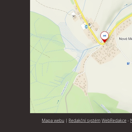
Mapa webu
|
Redakční systém
WebRedakce
-
N