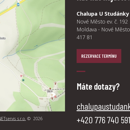
Chalupa U Studánky
Nové Město ev. č. 192
Moldava - Nové Město
417 81
REZERVACE TERMÍNU
Máte dotazy?
chalupaustudan
‭+420 776 740 59
ETservis s.r.o.
© 2026