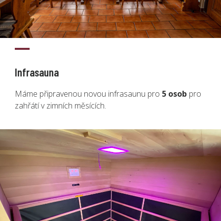
Infrasauna
Máme připravenou novou infrasaunu pro
5 osob
pro
zahřátí v zimních měsících.