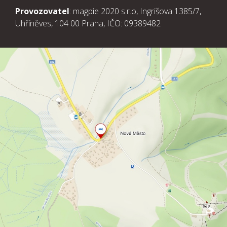
Provozovatel
: magpie 2020 s.r.o, Ingrišova 1385/7,
Uhříněves, 104 00 Praha, IČO: 09389482